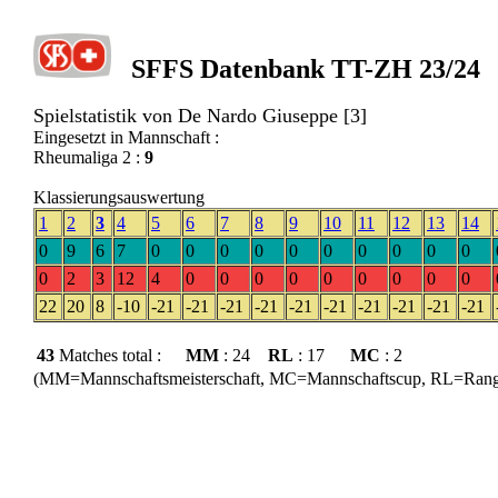
SFFS Datenbank TT-ZH 23/24
Spielstatistik von De Nardo Giuseppe [3]
Eingesetzt in Mannschaft :
Rheumaliga 2 :
9
Klassierungsauswertung
1
2
3
4
5
6
7
8
9
10
11
12
13
14
0
9
6
7
0
0
0
0
0
0
0
0
0
0
0
2
3
12
4
0
0
0
0
0
0
0
0
0
22
20
8
-10
-21
-21
-21
-21
-21
-21
-21
-21
-21
-21
43
Matches total :
MM
: 24
RL
: 17
MC
: 2
(MM=Mannschaftsmeisterschaft, MC=Mannschaftscup, RL=Rangli